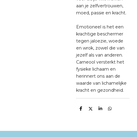
aan je zelfvertrouwen,
moed, passie en kracht.
Emotioneel is het een
krachtige beschermer
tegen jaloezie, woede
en wrok, zowel die van
jezelf als van anderen.
Carneool versterkt het
fysieke lichaam en
herinnert ons aan de
waarde van lichamelijke
kracht en gezondheid.
D
D
S
D
e
e
h
e
l
e
a
l
e
l
r
e
n
e
n