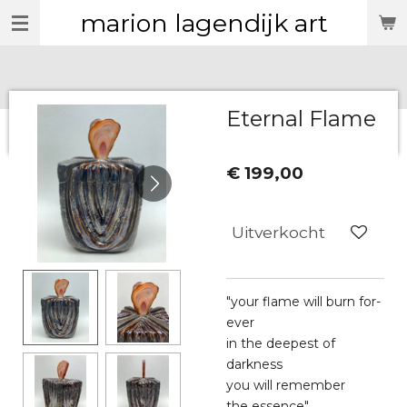
marion lagendijk art
Ga
direct
naar
de
hoofdinhoud
Eternal Flame
€ 199,00
Uitverkocht
"your flame will burn for-
ever
in the deepest of
darkness
you will remember
the essence"